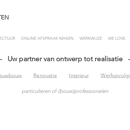
TEN
ECTUUR
ONLINE AFSPRAAK MAKEN
WERKWIJZE
WE LOVE
-- Uw partner van ontwerp tot realisatie -
ieuwbouw
Renovatie
Interieur
Werfopvolg
particulieren
of
(
bouw)professionelen